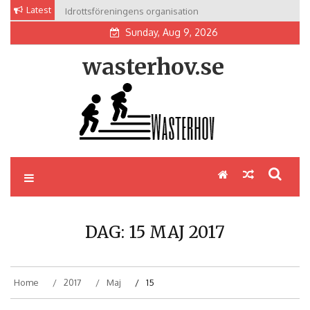
Skip
Latest
Idrottsföreningens organisation
to
Sunday, Aug 9, 2026
content
wasterhov.se
DAG:
15 MAJ 2017
Home
2017
Maj
15